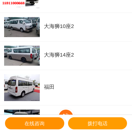
大海狮10座2
大海狮14座2
福田
福田g7
在线咨询
拨打电话
首页
电话咨询
地址